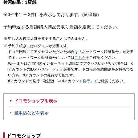
検索結果：3店舗
全3件中1 〜 3件目を表示しております。(50音順)
予約申込する店舗/購入商品受取り店舗を選択してください。
申し込み後に店舗を変更することはできません。
予約手続きにはログインが必要です。
ドコモ回線にてアクセスいただいた場合は「ネットワーク暗証番号」が必要
です。ネットワーク暗証番号については
こちら
をご確認ください。
Wi-Fiまたはご自宅のインターネット環境にてアクセスいただいた場合は「d
アカウントのID／パスワード」が必要です。ドコモの契約回線をお持ちでな
い方も、dアカウントの発行が可能です。
dアカウントの発行・確認は「
dアカウント発行
」でご確認ください。
ドコモショップを表示
量販店などを表示
ドコモショップ