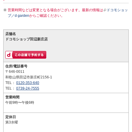
営業時間などは変更となる場合がございます。最新の情報は
ドコモショッ
プ／d garden
からご確認ください。
店舗名
ドコモショップ田辺新庄店
住所/電話番号
〒646-0011
和歌山県田辺市新庄町2156-1
TEL：
0120-353-640
TEL：
0739-24-7555
営業時間
午前9時〜午後6時
定休日
第3水曜