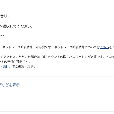
音順)
を選択してください。
せん。
「ネットワーク暗証番号」が必要です。ネットワーク暗証番号については
こちら
を
境にてアクセスいただいた場合は「dアカウントのID／パスワード」が必要です。ドコ
ントの発行が可能です。
ント発行
」でご確認ください。
店などを表示