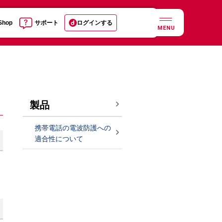
 Shop
サポート
ログインする
MENU
製品
携帯電話の電波防護への
適合性について