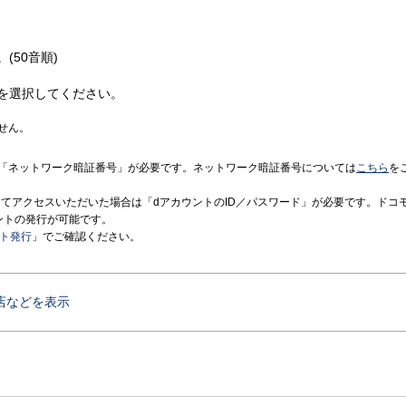
(50音順)
を選択してください。
せん。
「ネットワーク暗証番号」が必要です。ネットワーク暗証番号については
こちら
を
境にてアクセスいただいた場合は「dアカウントのID／パスワード」が必要です。ドコ
ントの発行が可能です。
ント発行
」でご確認ください。
店などを表示