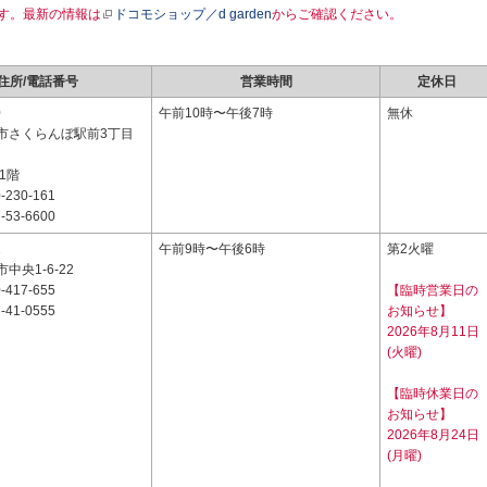
す。最新の情報は
ドコモショップ／d garden
からご確認ください。
住所/電話番号
営業時間
定休日
0
午前10時〜午後7時
無休
市さくらんぼ駅前3丁目
1階
-230-161
-53-6600
1
午前9時〜午後6時
第2火曜
中央1-6-22
-417-655
【臨時営業日の
-41-0555
お知らせ】
2026年8月11日
(火曜)
【臨時休業日の
お知らせ】
2026年8月24日
(月曜)