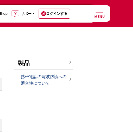
 Shop
サポート
ログインする
MENU
製品
携帯電話の電波防護への
適合性について