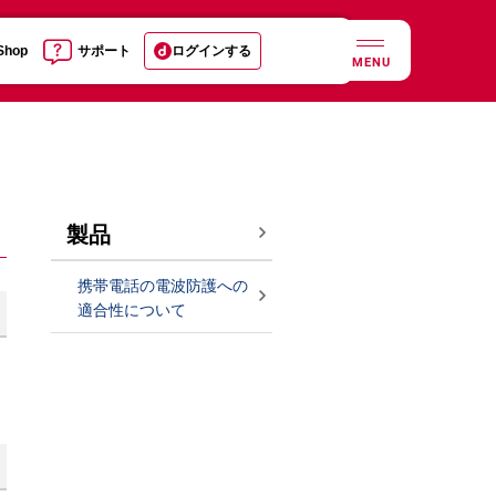
 Shop
サポート
ログインする
MENU
製品
携帯電話の電波防護への
適合性について