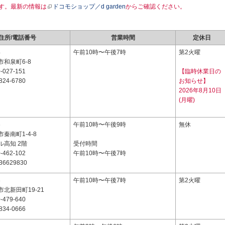
す。最新の情報は
ドコモショップ／d garden
からご確認ください。
住所/電話番号
営業時間
定休日
4
午前10時〜午後7時
第2火曜
和泉町6-8
-027-151
【臨時休業日の
824-6780
お知らせ】
2026年8月10日
(月曜)
6
午前10時〜午後9時
無休
秦南町1-4-8
ル高知 2階
受付時間
-462-102
午前10時〜午後7時
36629830
3
午前10時〜午後7時
第2火曜
北新田町19-21
-479-640
834-0666