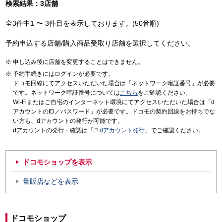
検索結果：3店舗
全3件中1 〜 3件目を表示しております。(50音順)
予約申込する店舗/購入商品受取り店舗を選択してください。
申し込み後に店舗を変更することはできません。
予約手続きにはログインが必要です。
ドコモ回線にてアクセスいただいた場合は「ネットワーク暗証番号」が必要
です。ネットワーク暗証番号については
こちら
をご確認ください。
Wi-Fiまたはご自宅のインターネット環境にてアクセスいただいた場合は「d
アカウントのID／パスワード」が必要です。ドコモの契約回線をお持ちでな
い方も、dアカウントの発行が可能です。
dアカウントの発行・確認は「
dアカウント発行
」でご確認ください。
ドコモショップを表示
量販店などを表示
ドコモショップ