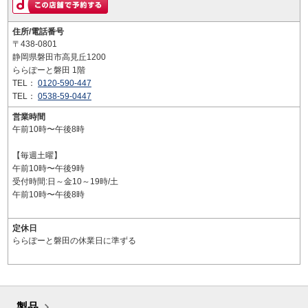
住所/電話番号
〒438-0801
静岡県磐田市高見丘1200
ららぽーと磐田 1階
TEL：
0120-590-447
TEL：
0538-59-0447
営業時間
午前10時〜午後8時
【毎週土曜】
午前10時〜午後9時
受付時間:日～金10～19時/土
午前10時〜午後8時
定休日
ららぽーと磐田の休業日に準ずる
製品