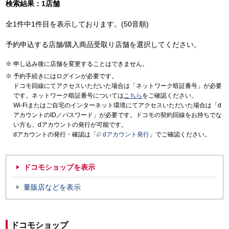
検索結果：1店舗
全1件中1件目を表示しております。(50音順)
予約申込する店舗/購入商品受取り店舗を選択してください。
申し込み後に店舗を変更することはできません。
予約手続きにはログインが必要です。
ドコモ回線にてアクセスいただいた場合は「ネットワーク暗証番号」が必要
です。ネットワーク暗証番号については
こちら
をご確認ください。
Wi-Fiまたはご自宅のインターネット環境にてアクセスいただいた場合は「d
アカウントのID／パスワード」が必要です。ドコモの契約回線をお持ちでな
い方も、dアカウントの発行が可能です。
dアカウントの発行・確認は「
dアカウント発行
」でご確認ください。
ドコモショップを表示
量販店などを表示
ドコモショップ