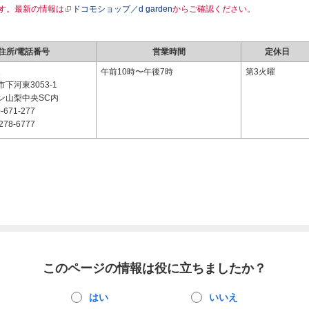
す。最新の情報は
ドコモショップ／d garden
からご確認ください。
住所/電話番号
営業時間
定休日
1
午前10時〜午後7時
第3火曜
下河東3053-1
ン山梨中央SC内
-671-277
278-6777
このページの情報は役に立ちましたか？
はい
いいえ