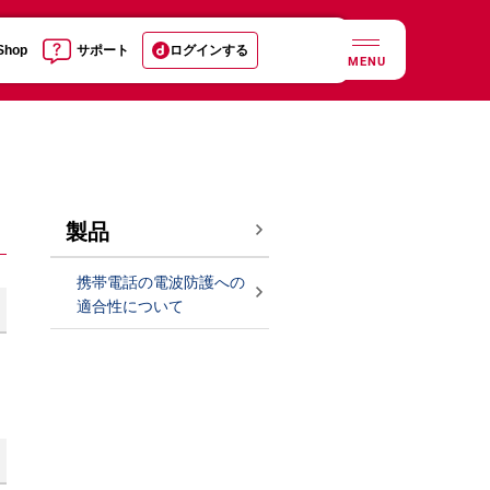
 Shop
サポート
ログインする
MENU
製品
携帯電話の電波防護への
適合性について