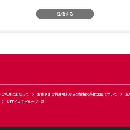
送信する
トご利用にあたって
お客さまご利用端末からの情報の外部送信について
見
NTTドコモグループ