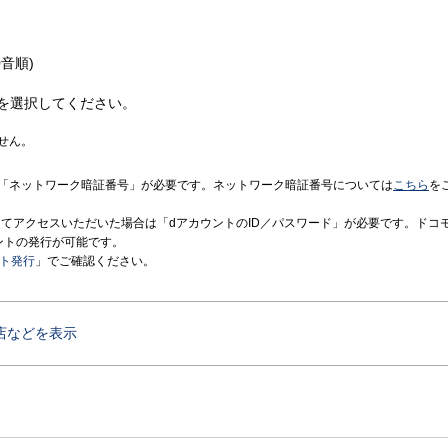
音順)
を選択してください。
せん。
「ネットワーク暗証番号」が必要です。ネットワーク暗証番号については
こちら
を
境にてアクセスいただいた場合は「dアカウントのID／パスワード」が必要です。ドコ
ントの発行が可能です。
ント発行
」でご確認ください。
店などを表示