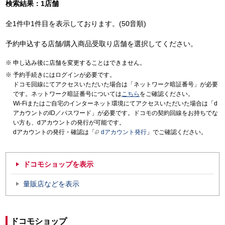
検索結果：1店舗
全1件中1件目を表示しております。(50音順)
予約申込する店舗/購入商品受取り店舗を選択してください。
申し込み後に店舗を変更することはできません。
予約手続きにはログインが必要です。
ドコモ回線にてアクセスいただいた場合は「ネットワーク暗証番号」が必要
です。ネットワーク暗証番号については
こちら
をご確認ください。
Wi-Fiまたはご自宅のインターネット環境にてアクセスいただいた場合は「d
アカウントのID／パスワード」が必要です。ドコモの契約回線をお持ちでな
い方も、dアカウントの発行が可能です。
dアカウントの発行・確認は「
dアカウント発行
」でご確認ください。
ドコモショップを表示
量販店などを表示
ドコモショップ