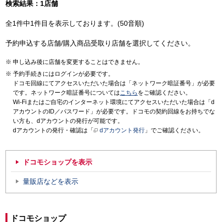
検索結果：1店舗
全1件中1件目を表示しております。(50音順)
予約申込する店舗/購入商品受取り店舗を選択してください。
申し込み後に店舗を変更することはできません。
予約手続きにはログインが必要です。
ドコモ回線にてアクセスいただいた場合は「ネットワーク暗証番号」が必要
です。ネットワーク暗証番号については
こちら
をご確認ください。
Wi-Fiまたはご自宅のインターネット環境にてアクセスいただいた場合は「d
アカウントのID／パスワード」が必要です。ドコモの契約回線をお持ちでな
い方も、dアカウントの発行が可能です。
dアカウントの発行・確認は「
dアカウント発行
」でご確認ください。
ドコモショップを表示
量販店などを表示
ドコモショップ