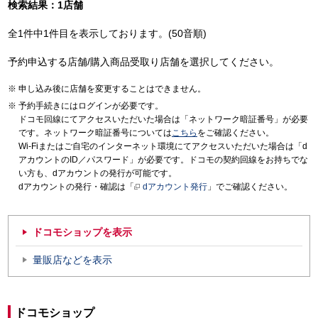
検索結果：1店舗
全1件中1件目を表示しております。(50音順)
予約申込する店舗/購入商品受取り店舗を選択してください。
申し込み後に店舗を変更することはできません。
予約手続きにはログインが必要です。
ドコモ回線にてアクセスいただいた場合は「ネットワーク暗証番号」が必要
です。ネットワーク暗証番号については
こちら
をご確認ください。
Wi-Fiまたはご自宅のインターネット環境にてアクセスいただいた場合は「d
アカウントのID／パスワード」が必要です。ドコモの契約回線をお持ちでな
い方も、dアカウントの発行が可能です。
dアカウントの発行・確認は「
dアカウント発行
」でご確認ください。
ドコモショップを表示
量販店などを表示
ドコモショップ