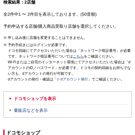
検索結果：2店舗
全2件中1 〜 2件目を表示しております。(50音順)
予約申込する店舗/購入商品受取り店舗を選択してください。
申し込み後に店舗を変更することはできません。
予約手続きにはログインが必要です。
ドコモ回線にてアクセスいただいた場合は「ネットワーク暗証番号」が必要
です。ネットワーク暗証番号については
こちら
をご確認ください。
Wi-Fiまたはご自宅のインターネット環境にてアクセスいただいた場合は「d
アカウントのID／パスワード」が必要です。ドコモの契約回線をお持ちでな
い方も、dアカウントの発行が可能です。
dアカウントの発行・確認は「
dアカウント発行
」でご確認ください。
ドコモショップを表示
量販店などを表示
ドコモショップ