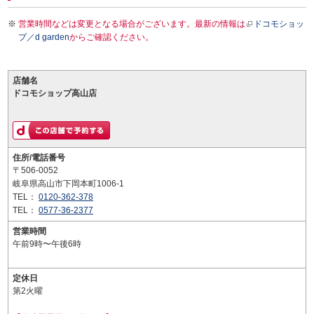
営業時間などは変更となる場合がございます。最新の情報は
ドコモショッ
プ／d garden
からご確認ください。
店舗名
ドコモショップ高山店
住所/電話番号
〒506-0052
岐阜県高山市下岡本町1006-1
TEL：
0120-362-378
TEL：
0577-36-2377
営業時間
午前9時〜午後6時
定休日
第2火曜