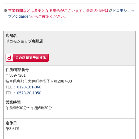
営業時間などは変更となる場合がございます。最新の情報は
ドコモショッ
プ／d garden
からご確認ください。
店舗名
ドコモショップ恵那店
住所/電話番号
〒509-7201
岐阜県恵那市大井町字雀子ヶ根2087-33
TEL：
0120-181-060
TEL：
0573-20-1050
営業時間
午前9時30分〜午後6時30分
定休日
第3火曜