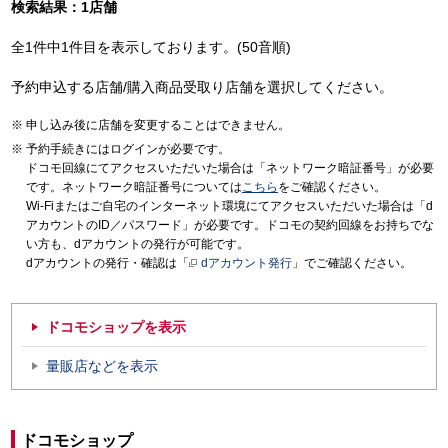
検索結果：1店舗
全1件中1件目を表示しております。(50音順)
予約申込する店舗/購入商品受取り店舗を選択してください。
申し込み後に店舗を変更することはできません。
予約手続きにはログインが必要です。
ドコモ回線にてアクセスいただいた場合は「ネットワーク暗証番号」が必要
です。ネットワーク暗証番号については
こちら
をご確認ください。
Wi-Fiまたはご自宅のインターネット環境にてアクセスいただいた場合は「d
アカウントのID／パスワード」が必要です。ドコモの契約回線をお持ちでな
い方も、dアカウントの発行が可能です。
dアカウントの発行・確認は「
dアカウント発行
」でご確認ください。
ドコモショップを表示
量販店などを表示
ドコモショップ