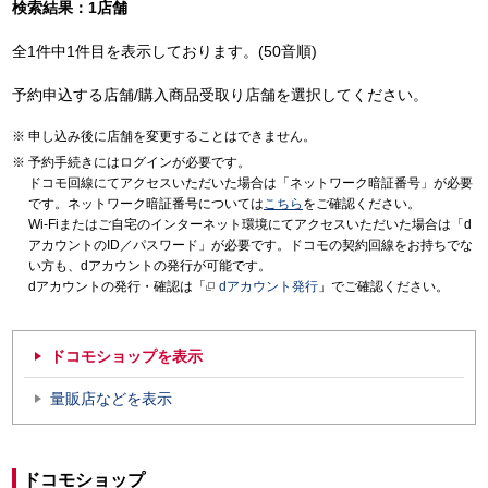
検索結果：1店舗
全1件中1件目を表示しております。(50音順)
予約申込する店舗/購入商品受取り店舗を選択してください。
申し込み後に店舗を変更することはできません。
予約手続きにはログインが必要です。
ドコモ回線にてアクセスいただいた場合は「ネットワーク暗証番号」が必要
です。ネットワーク暗証番号については
こちら
をご確認ください。
Wi-Fiまたはご自宅のインターネット環境にてアクセスいただいた場合は「d
アカウントのID／パスワード」が必要です。ドコモの契約回線をお持ちでな
い方も、dアカウントの発行が可能です。
dアカウントの発行・確認は「
dアカウント発行
」でご確認ください。
ドコモショップを表示
量販店などを表示
ドコモショップ