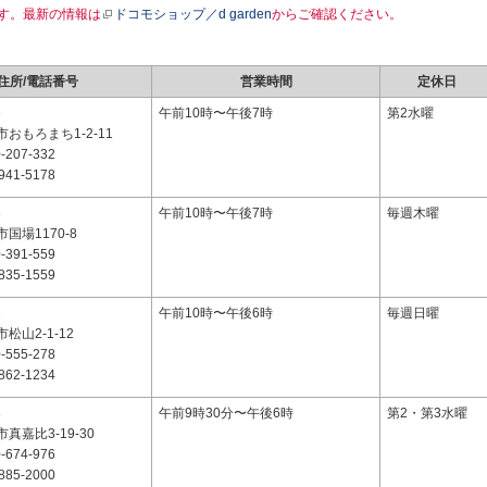
す。最新の情報は
ドコモショップ／d garden
からご確認ください。
住所/電話番号
営業時間
定休日
6
午前10時〜午後7時
第2水曜
おもろまち1-2-11
-207-332
941-5178
5
午前10時〜午後7時
毎週木曜
国場1170-8
-391-559
835-1559
2
午前10時〜午後6時
毎週日曜
松山2-1-12
-555-278
862-1234
8
午前9時30分〜午後6時
第2・第3水曜
真嘉比3-19-30
-674-976
885-2000