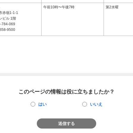
4
午前10時〜午後7時
第2水曜
赤嶺1-1-1
ンビル 1階
-784-069
858-9500
このページの情報は役に立ちましたか？
はい
いいえ
送信する