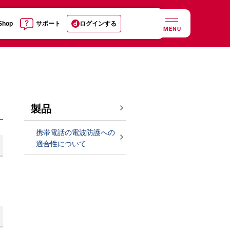
 Shop
サポート
ログインする
MENU
製品
携帯電話の電波防護への
適合性について