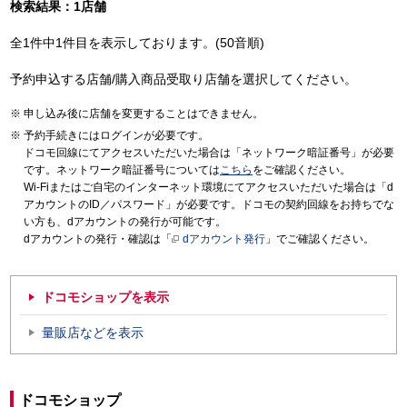
検索結果：1店舗
全1件中1件目を表示しております。(50音順)
予約申込する店舗/購入商品受取り店舗を選択してください。
申し込み後に店舗を変更することはできません。
予約手続きにはログインが必要です。
ドコモ回線にてアクセスいただいた場合は「ネットワーク暗証番号」が必要
です。ネットワーク暗証番号については
こちら
をご確認ください。
Wi-Fiまたはご自宅のインターネット環境にてアクセスいただいた場合は「d
アカウントのID／パスワード」が必要です。ドコモの契約回線をお持ちでな
い方も、dアカウントの発行が可能です。
dアカウントの発行・確認は「
dアカウント発行
」でご確認ください。
ドコモショップを表示
量販店などを表示
ドコモショップ