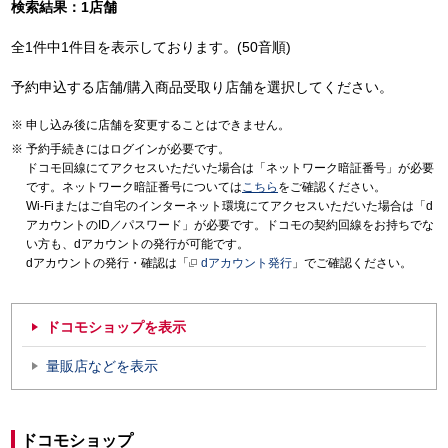
検索結果：1店舗
全1件中1件目を表示しております。(50音順)
予約申込する店舗/購入商品受取り店舗を選択してください。
申し込み後に店舗を変更することはできません。
予約手続きにはログインが必要です。
ドコモ回線にてアクセスいただいた場合は「ネットワーク暗証番号」が必要
です。ネットワーク暗証番号については
こちら
をご確認ください。
Wi-Fiまたはご自宅のインターネット環境にてアクセスいただいた場合は「d
アカウントのID／パスワード」が必要です。ドコモの契約回線をお持ちでな
い方も、dアカウントの発行が可能です。
dアカウントの発行・確認は「
dアカウント発行
」でご確認ください。
ドコモショップを表示
量販店などを表示
ドコモショップ