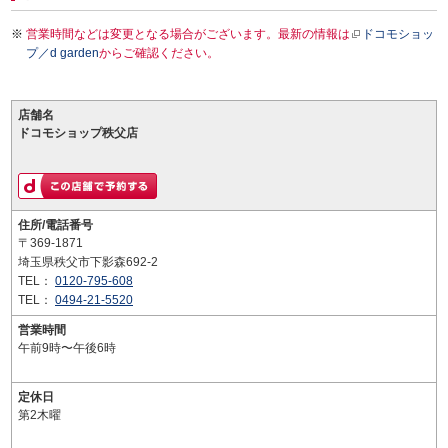
営業時間などは変更となる場合がございます。最新の情報は
ドコモショッ
プ／d garden
からご確認ください。
店舗名
ドコモショップ秩父店
住所/電話番号
〒369-1871
埼玉県秩父市下影森692-2
TEL：
0120-795-608
TEL：
0494-21-5520
営業時間
午前9時〜午後6時
定休日
第2木曜