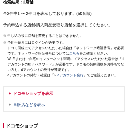
検索結果：2店舗
全2件中1 〜 2件目を表示しております。(50音順)
予約申込する店舗/購入商品受取り店舗を選択してください。
申し込み後に店舗を変更することはできません。
予約手続きにはログインが必要です。
ドコモ回線にてアクセスいただいた場合は「ネットワーク暗証番号」が必要
です。ネットワーク暗証番号については
こちら
をご確認ください。
Wi-Fiまたはご自宅のインターネット環境にてアクセスいただいた場合は「d
アカウントのID／パスワード」が必要です。ドコモの契約回線をお持ちでな
い方も、dアカウントの発行が可能です。
dアカウントの発行・確認は「
dアカウント発行
」でご確認ください。
ドコモショップを表示
量販店などを表示
ドコモショップ