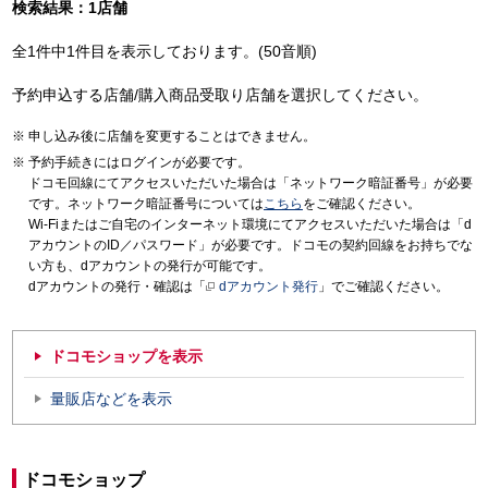
検索結果：1店舗
全1件中1件目を表示しております。(50音順)
予約申込する店舗/購入商品受取り店舗を選択してください。
申し込み後に店舗を変更することはできません。
予約手続きにはログインが必要です。
ドコモ回線にてアクセスいただいた場合は「ネットワーク暗証番号」が必要
です。ネットワーク暗証番号については
こちら
をご確認ください。
Wi-Fiまたはご自宅のインターネット環境にてアクセスいただいた場合は「d
アカウントのID／パスワード」が必要です。ドコモの契約回線をお持ちでな
い方も、dアカウントの発行が可能です。
dアカウントの発行・確認は「
dアカウント発行
」でご確認ください。
ドコモショップを表示
量販店などを表示
ドコモショップ