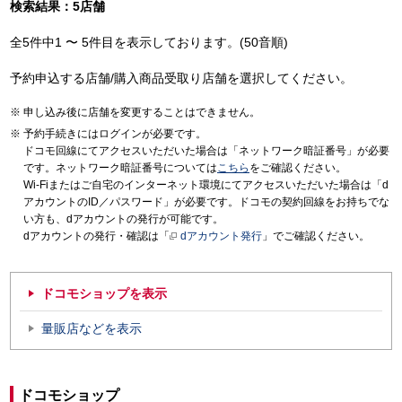
検索結果：5店舗
全5件中1 〜 5件目を表示しております。(50音順)
予約申込する店舗/購入商品受取り店舗を選択してください。
申し込み後に店舗を変更することはできません。
予約手続きにはログインが必要です。
ドコモ回線にてアクセスいただいた場合は「ネットワーク暗証番号」が必要
です。ネットワーク暗証番号については
こちら
をご確認ください。
Wi-Fiまたはご自宅のインターネット環境にてアクセスいただいた場合は「d
アカウントのID／パスワード」が必要です。ドコモの契約回線をお持ちでな
い方も、dアカウントの発行が可能です。
dアカウントの発行・確認は「
dアカウント発行
」でご確認ください。
ドコモショップを表示
量販店などを表示
ドコモショップ