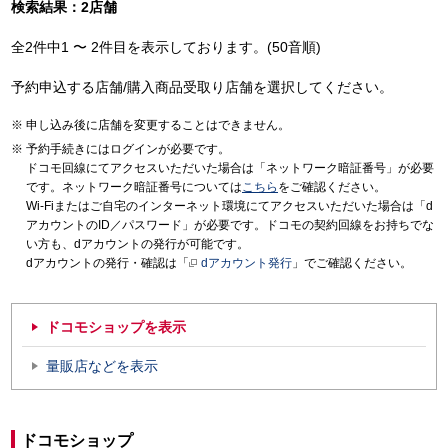
検索結果：2店舗
全2件中1 〜 2件目を表示しております。(50音順)
予約申込する店舗/購入商品受取り店舗を選択してください。
申し込み後に店舗を変更することはできません。
予約手続きにはログインが必要です。
ドコモ回線にてアクセスいただいた場合は「ネットワーク暗証番号」が必要
です。ネットワーク暗証番号については
こちら
をご確認ください。
Wi-Fiまたはご自宅のインターネット環境にてアクセスいただいた場合は「d
アカウントのID／パスワード」が必要です。ドコモの契約回線をお持ちでな
い方も、dアカウントの発行が可能です。
dアカウントの発行・確認は「
dアカウント発行
」でご確認ください。
ドコモショップを表示
量販店などを表示
ドコモショップ