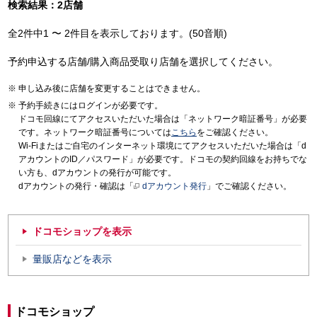
検索結果：2店舗
全2件中1 〜 2件目を表示しております。(50音順)
予約申込する店舗/購入商品受取り店舗を選択してください。
申し込み後に店舗を変更することはできません。
予約手続きにはログインが必要です。
ドコモ回線にてアクセスいただいた場合は「ネットワーク暗証番号」が必要
です。ネットワーク暗証番号については
こちら
をご確認ください。
Wi-Fiまたはご自宅のインターネット環境にてアクセスいただいた場合は「d
アカウントのID／パスワード」が必要です。ドコモの契約回線をお持ちでな
い方も、dアカウントの発行が可能です。
dアカウントの発行・確認は「
dアカウント発行
」でご確認ください。
ドコモショップを表示
量販店などを表示
ドコモショップ