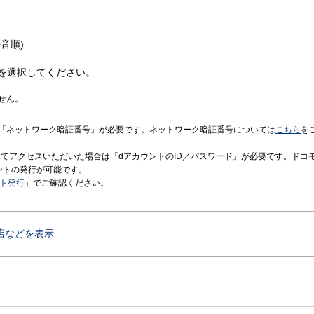
音順)
を選択してください。
せん。
「ネットワーク暗証番号」が必要です。ネットワーク暗証番号については
こちら
を
境にてアクセスいただいた場合は「dアカウントのID／パスワード」が必要です。ドコ
ントの発行が可能です。
ント発行
」でご確認ください。
店などを表示