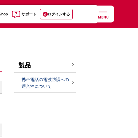
 Shop
サポート
ログインする
MENU
製品
携帯電話の電波防護への
適合性について