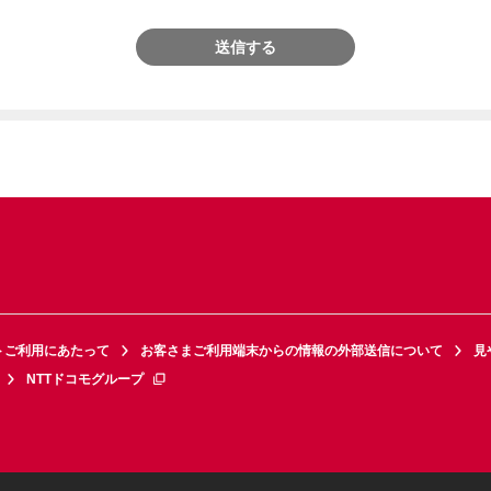
送信する
トご利用にあたって
お客さまご利用端末からの情報の外部送信について
見
NTTドコモグループ