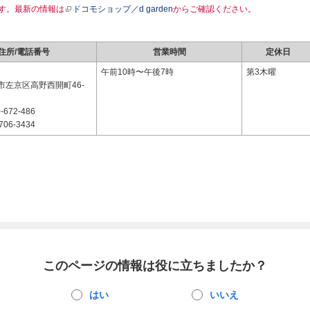
す。最新の情報は
ドコモショップ／d garden
からご確認ください。
住所/電話番号
営業時間
定休日
3
午前10時〜午後7時
第3木曜
市左京区高野西開町46-
-672-486
706-3434
このページの情報は役に立ちましたか？
はい
いいえ