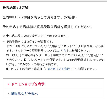
検索結果：2店舗
全2件中1 〜 2件目を表示しております。(50音順)
予約申込する店舗/購入商品受取り店舗を選択してください。
申し込み後に店舗を変更することはできません。
予約手続きにはログインが必要です。
ドコモ回線にてアクセスいただいた場合は「ネットワーク暗証番号」が必要
です。ネットワーク暗証番号については
こちら
をご確認ください。
Wi-Fiまたはご自宅のインターネット環境にてアクセスいただいた場合は「d
アカウントのID／パスワード」が必要です。ドコモの契約回線をお持ちでな
い方も、dアカウントの発行が可能です。
dアカウントの発行・確認は「
dアカウント発行
」でご確認ください。
ドコモショップを表示
量販店などを表示