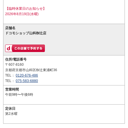
【臨時休業日のお知らせ】
2026年8月19日(水曜)
店舗名
ドコモショップ山科椥辻店
住所/電話番号
〒607-8160
京都府京都市山科区椥辻東浦町36
TEL：
0120-676-486
TEL：
075-583-6880
営業時間
午前9時〜午後6時
定休日
第2水曜