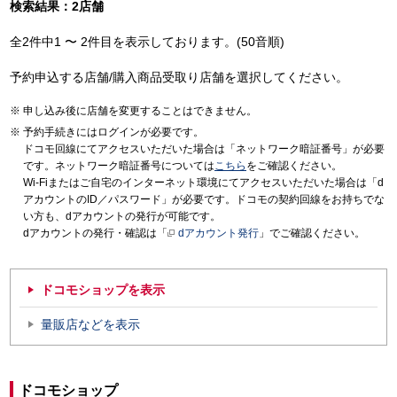
検索結果：2店舗
全2件中1 〜 2件目を表示しております。(50音順)
予約申込する店舗/購入商品受取り店舗を選択してください。
申し込み後に店舗を変更することはできません。
予約手続きにはログインが必要です。
ドコモ回線にてアクセスいただいた場合は「ネットワーク暗証番号」が必要
です。ネットワーク暗証番号については
こちら
をご確認ください。
Wi-Fiまたはご自宅のインターネット環境にてアクセスいただいた場合は「d
アカウントのID／パスワード」が必要です。ドコモの契約回線をお持ちでな
い方も、dアカウントの発行が可能です。
dアカウントの発行・確認は「
dアカウント発行
」でご確認ください。
ドコモショップを表示
量販店などを表示
ドコモショップ