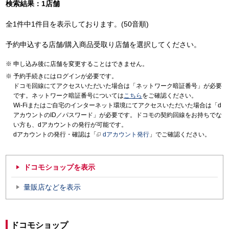
検索結果：1店舗
全1件中1件目を表示しております。(50音順)
予約申込する店舗/購入商品受取り店舗を選択してください。
申し込み後に店舗を変更することはできません。
予約手続きにはログインが必要です。
ドコモ回線にてアクセスいただいた場合は「ネットワーク暗証番号」が必要
です。ネットワーク暗証番号については
こちら
をご確認ください。
Wi-Fiまたはご自宅のインターネット環境にてアクセスいただいた場合は「d
アカウントのID／パスワード」が必要です。ドコモの契約回線をお持ちでな
い方も、dアカウントの発行が可能です。
dアカウントの発行・確認は「
dアカウント発行
」でご確認ください。
ドコモショップを表示
量販店などを表示
ドコモショップ