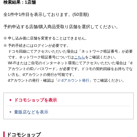
検索結果：1店舗
全1件中1件目を表示しております。(50音順)
予約申込する店舗/購入商品受取り店舗を選択してください。
申し込み後に店舗を変更することはできません。
予約手続きにはログインが必要です。
ドコモ回線にてアクセスいただいた場合は「ネットワーク暗証番号」が必要
です。ネットワーク暗証番号については
こちら
をご確認ください。
Wi-Fiまたはご自宅のインターネット環境にてアクセスいただいた場合は「d
アカウントのID／パスワード」が必要です。ドコモの契約回線をお持ちでな
い方も、dアカウントの発行が可能です。
dアカウントの発行・確認は「
dアカウント発行
」でご確認ください。
ドコモショップを表示
量販店などを表示
ドコモショップ