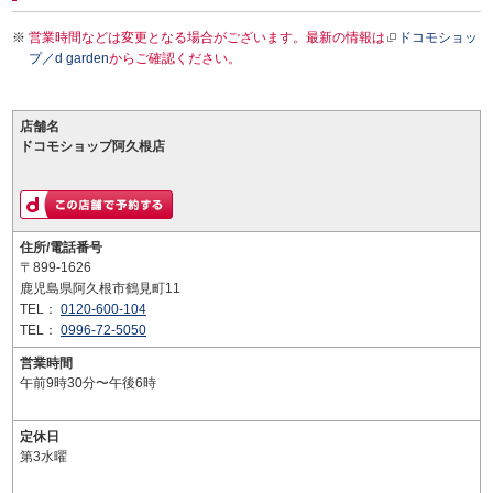
営業時間などは変更となる場合がございます。最新の情報は
ドコモショッ
プ／d garden
からご確認ください。
店舗名
ドコモショップ阿久根店
住所/電話番号
〒899-1626
鹿児島県阿久根市鶴見町11
TEL：
0120-600-104
TEL：
0996-72-5050
営業時間
午前9時30分〜午後6時
定休日
第3水曜