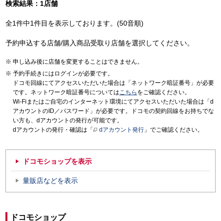
検索結果：1店舗
全1件中1件目を表示しております。(50音順)
予約申込する店舗/購入商品受取り店舗を選択してください。
申し込み後に店舗を変更することはできません。
予約手続きにはログインが必要です。
ドコモ回線にてアクセスいただいた場合は「ネットワーク暗証番号」が必要
です。ネットワーク暗証番号については
こちら
をご確認ください。
Wi-Fiまたはご自宅のインターネット環境にてアクセスいただいた場合は「d
アカウントのID／パスワード」が必要です。ドコモの契約回線をお持ちでな
い方も、dアカウントの発行が可能です。
dアカウントの発行・確認は「
dアカウント発行
」でご確認ください。
ドコモショップを表示
量販店などを表示
ドコモショップ