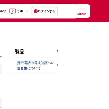
 Shop
サポート
ログインする
MENU
製品
携帯電話の電波防護への
適合性について