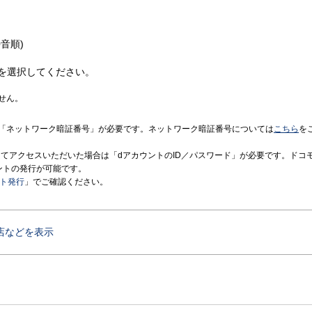
音順)
を選択してください。
せん。
「ネットワーク暗証番号」が必要です。ネットワーク暗証番号については
こちら
を
境にてアクセスいただいた場合は「dアカウントのID／パスワード」が必要です。ドコ
ントの発行が可能です。
ント発行
」でご確認ください。
店などを表示