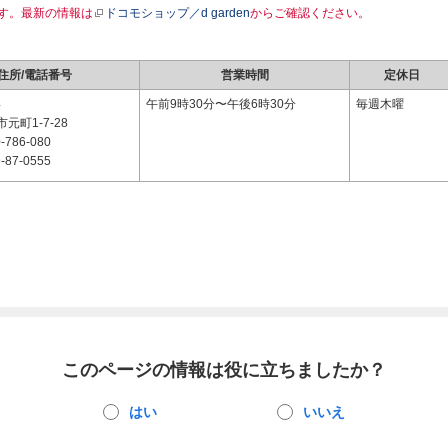
す。最新の情報は
ドコモショップ／d garden
からご確認ください。
住所/電話番号
営業時間
定休日
4
午前9時30分〜午後6時30分
毎週木曜
元町1-7-28
-786-080
-87-0555
このページの情報は役に立ちましたか？
はい
いいえ