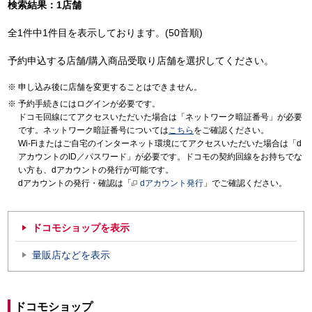
検索結果：1店舗
全1件中1件目を表示しております。(50音順)
予約申込する店舗/購入商品受取り店舗を選択してください。
申し込み後に店舗を変更することはできません。
予約手続きにはログインが必要です。
ドコモ回線にてアクセスいただいた場合は「ネットワーク暗証番号」が必要
です。ネットワーク暗証番号については
こちら
をご確認ください。
Wi-Fiまたはご自宅のインターネット環境にてアクセスいただいた場合は「d
アカウントのID／パスワード」が必要です。ドコモの契約回線をお持ちでな
い方も、dアカウントの発行が可能です。
dアカウントの発行・確認は「
dアカウント発行
」でご確認ください。
ドコモショップを表示
量販店などを表示
ドコモショップ