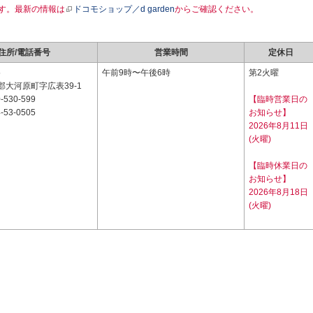
す。最新の情報は
ドコモショップ／d garden
からご確認ください。
住所/電話番号
営業時間
定休日
5
午前9時〜午後6時
第2火曜
大河原町字広表39-1
-530-599
【臨時営業日の
-53-0505
お知らせ】
2026年8月11日
(火曜)
【臨時休業日の
お知らせ】
2026年8月18日
(火曜)