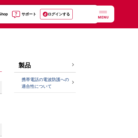
 Shop
サポート
ログインする
MENU
製品
携帯電話の電波防護への
適合性について