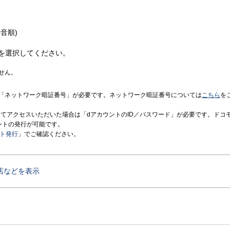
音順)
を選択してください。
せん。
「ネットワーク暗証番号」が必要です。ネットワーク暗証番号については
こちら
を
境にてアクセスいただいた場合は「dアカウントのID／パスワード」が必要です。ドコ
ントの発行が可能です。
ント発行
」でご確認ください。
店などを表示