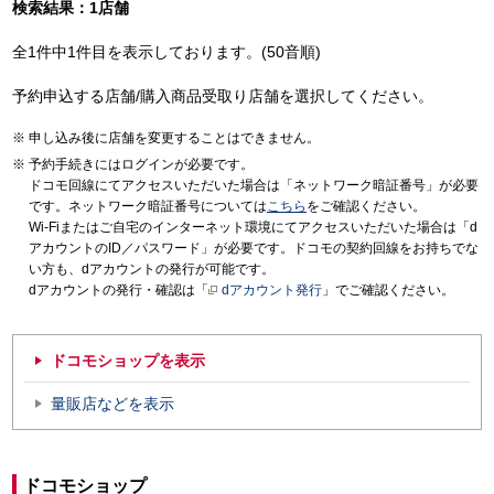
検索結果：1店舗
全1件中1件目を表示しております。(50音順)
予約申込する店舗/購入商品受取り店舗を選択してください。
申し込み後に店舗を変更することはできません。
予約手続きにはログインが必要です。
ドコモ回線にてアクセスいただいた場合は「ネットワーク暗証番号」が必要
です。ネットワーク暗証番号については
こちら
をご確認ください。
Wi-Fiまたはご自宅のインターネット環境にてアクセスいただいた場合は「d
アカウントのID／パスワード」が必要です。ドコモの契約回線をお持ちでな
い方も、dアカウントの発行が可能です。
dアカウントの発行・確認は「
dアカウント発行
」でご確認ください。
ドコモショップを表示
量販店などを表示
ドコモショップ