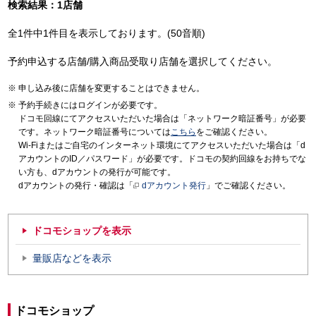
検索結果：1店舗
全1件中1件目を表示しております。(50音順)
予約申込する店舗/購入商品受取り店舗を選択してください。
申し込み後に店舗を変更することはできません。
予約手続きにはログインが必要です。
ドコモ回線にてアクセスいただいた場合は「ネットワーク暗証番号」が必要
です。ネットワーク暗証番号については
こちら
をご確認ください。
Wi-Fiまたはご自宅のインターネット環境にてアクセスいただいた場合は「d
アカウントのID／パスワード」が必要です。ドコモの契約回線をお持ちでな
い方も、dアカウントの発行が可能です。
dアカウントの発行・確認は「
dアカウント発行
」でご確認ください。
ドコモショップを表示
量販店などを表示
ドコモショップ