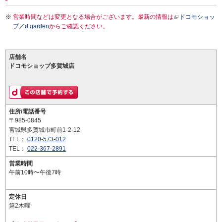
営業時間などは変更となる場合がございます。最新の情報は
ドコモショッ
プ／d garden
からご確認ください。
店舗名
ドコモショップ多賀城店
住所/電話番号
〒985-0845
宮城県多賀城市町前1-2-12
TEL：
0120-573-012
TEL：
022-367-2891
営業時間
午前10時〜午後7時
定休日
第2木曜