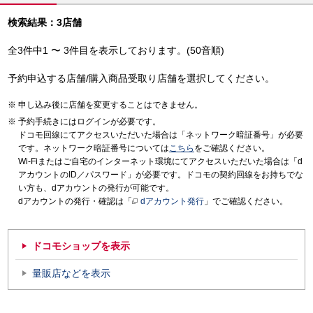
検索結果：3店舗
全3件中1 〜 3件目を表示しております。(50音順)
予約申込する店舗/購入商品受取り店舗を選択してください。
申し込み後に店舗を変更することはできません。
予約手続きにはログインが必要です。
ドコモ回線にてアクセスいただいた場合は「ネットワーク暗証番号」が必要
です。ネットワーク暗証番号については
こちら
をご確認ください。
Wi-Fiまたはご自宅のインターネット環境にてアクセスいただいた場合は「d
アカウントのID／パスワード」が必要です。ドコモの契約回線をお持ちでな
い方も、dアカウントの発行が可能です。
dアカウントの発行・確認は「
dアカウント発行
」でご確認ください。
ドコモショップを表示
量販店などを表示