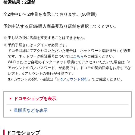
検索結果：2店舗
全2件中1 〜 2件目を表示しております。(50音順)
予約申込する店舗/購入商品受取り店舗を選択してください。
申し込み後に店舗を変更することはできません。
予約手続きにはログインが必要です。
ドコモ回線にてアクセスいただいた場合は「ネットワーク暗証番号」が必要
です。ネットワーク暗証番号については
こちら
をご確認ください。
Wi-Fiまたはご自宅のインターネット環境にてアクセスいただいた場合は「d
アカウントのID／パスワード」が必要です。ドコモの契約回線をお持ちでな
い方も、dアカウントの発行が可能です。
dアカウントの発行・確認は「
dアカウント発行
」でご確認ください。
ドコモショップを表示
量販店などを表示
ドコモショップ