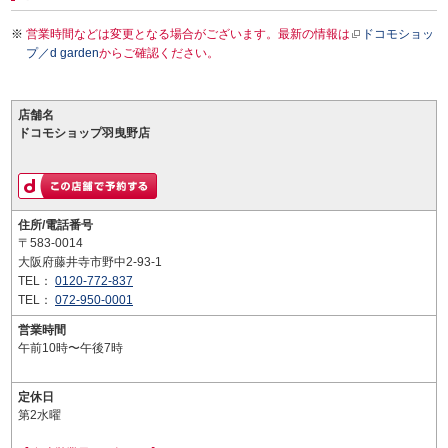
営業時間などは変更となる場合がございます。最新の情報は
ドコモショッ
プ／d garden
からご確認ください。
店舗名
ドコモショップ羽曳野店
住所/電話番号
〒583-0014
大阪府藤井寺市野中2-93-1
TEL：
0120-772-837
TEL：
072-950-0001
営業時間
午前10時〜午後7時
定休日
第2水曜