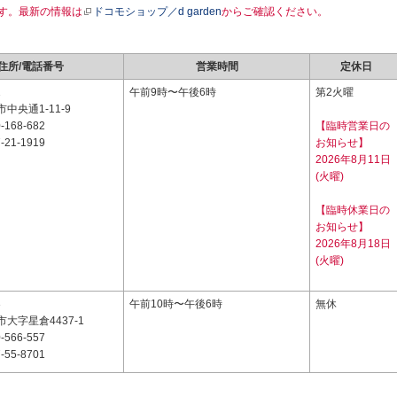
す。最新の情報は
ドコモショップ／d garden
からご確認ください。
住所/電話番号
営業時間
定休日
1
午前9時〜午後6時
第2火曜
中央通1-11-9
-168-682
【臨時営業日の
-21-1919
お知らせ】
2026年8月11日
(火曜)
【臨時休業日の
お知らせ】
2026年8月18日
(火曜)
3
午前10時〜午後6時
無休
大字星倉4437-1
-566-557
-55-8701