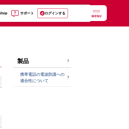
 Shop
サポート
ログインする
MENU
製品
携帯電話の電波防護への
適合性について