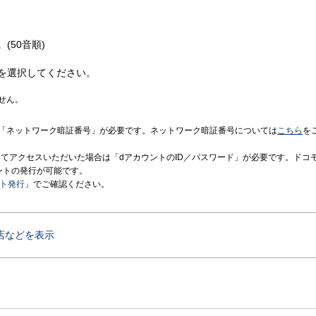
(50音順)
を選択してください。
せん。
「ネットワーク暗証番号」が必要です。ネットワーク暗証番号については
こちら
を
境にてアクセスいただいた場合は「dアカウントのID／パスワード」が必要です。ドコ
ントの発行が可能です。
ント発行
」でご確認ください。
店などを表示