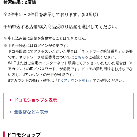
検索結果：2店舗
全2件中1 〜 2件目を表示しております。(50音順)
予約申込する店舗/購入商品受取り店舗を選択してください。
申し込み後に店舗を変更することはできません。
予約手続きにはログインが必要です。
ドコモ回線にてアクセスいただいた場合は「ネットワーク暗証番号」が必要
です。ネットワーク暗証番号については
こちら
をご確認ください。
Wi-Fiまたはご自宅のインターネット環境にてアクセスいただいた場合は「d
アカウントのID／パスワード」が必要です。ドコモの契約回線をお持ちでな
い方も、dアカウントの発行が可能です。
dアカウントの発行・確認は「
dアカウント発行
」でご確認ください。
ドコモショップを表示
量販店などを表示
ドコモショップ