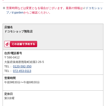
営業時間などは変更となる場合がございます。最新の情報は
ドコモショッ
プ／d garden
からご確認ください。
店舗名
ドコモショップ熊取店
住所/電話番号
〒590-0412
大阪府泉南郡熊取町紺屋2-26-5
TEL：
0120-592-350
TEL：
072-453-0113
営業時間
午前9時30分〜午後6時30分
定休日
第3水曜