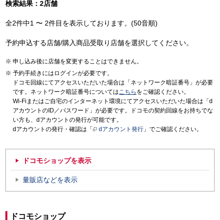
検索結果：2店舗
全2件中1 〜 2件目を表示しております。(50音順)
予約申込する店舗/購入商品受取り店舗を選択してください。
申し込み後に店舗を変更することはできません。
予約手続きにはログインが必要です。
ドコモ回線にてアクセスいただいた場合は「ネットワーク暗証番号」が必要
です。ネットワーク暗証番号については
こちら
をご確認ください。
Wi-Fiまたはご自宅のインターネット環境にてアクセスいただいた場合は「d
アカウントのID／パスワード」が必要です。ドコモの契約回線をお持ちでな
い方も、dアカウントの発行が可能です。
dアカウントの発行・確認は「
dアカウント発行
」でご確認ください。
ドコモショップを表示
量販店などを表示
ドコモショップ