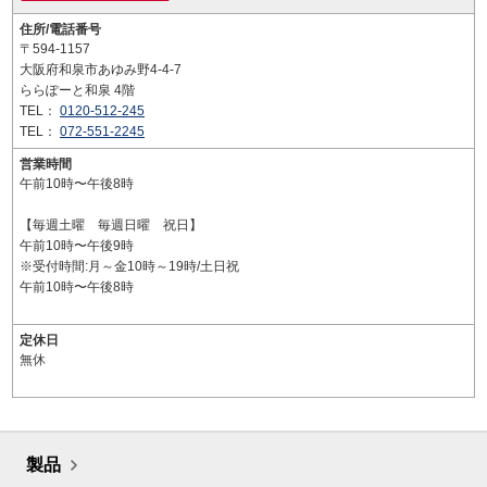
住所/電話番号
〒594-1157
大阪府和泉市あゆみ野4-4-7
ららぽーと和泉 4階
TEL：
0120-512-245
TEL：
072-551-2245
営業時間
午前10時〜午後8時
【毎週土曜 毎週日曜 祝日】
午前10時〜午後9時
※受付時間:月～金10時～19時/土日祝
午前10時〜午後8時
定休日
無休
製品