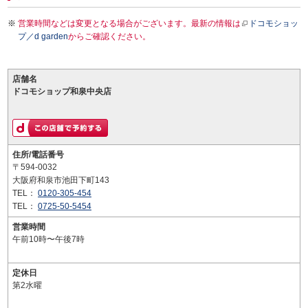
営業時間などは変更となる場合がございます。最新の情報は
ドコモショッ
プ／d garden
からご確認ください。
店舗名
ドコモショップ和泉中央店
住所/電話番号
〒594-0032
大阪府和泉市池田下町143
TEL：
0120-305-454
TEL：
0725-50-5454
営業時間
午前10時〜午後7時
定休日
第2水曜