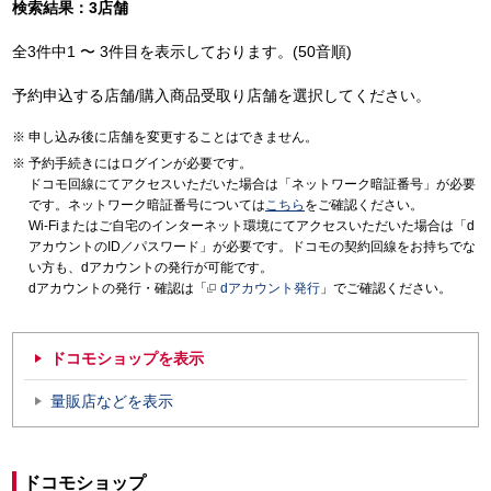
検索結果：3店舗
全3件中1 〜 3件目を表示しております。(50音順)
予約申込する店舗/購入商品受取り店舗を選択してください。
申し込み後に店舗を変更することはできません。
予約手続きにはログインが必要です。
ドコモ回線にてアクセスいただいた場合は「ネットワーク暗証番号」が必要
です。ネットワーク暗証番号については
こちら
をご確認ください。
Wi-Fiまたはご自宅のインターネット環境にてアクセスいただいた場合は「d
アカウントのID／パスワード」が必要です。ドコモの契約回線をお持ちでな
い方も、dアカウントの発行が可能です。
dアカウントの発行・確認は「
dアカウント発行
」でご確認ください。
ドコモショップを表示
量販店などを表示
ドコモショップ