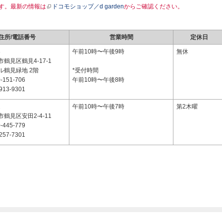
す。最新の情報は
ドコモショップ／d garden
からご確認ください。
住所/電話番号
営業時間
定休日
3
午前10時〜午後9時
無休
鶴見区鶴見4-17-1
ル鶴見緑地 2階
*受付時間
-151-706
午前10時〜午後8時
913-9301
2
午前10時〜午後7時
第2木曜
鶴見区安田2-4-11
-445-779
257-7301