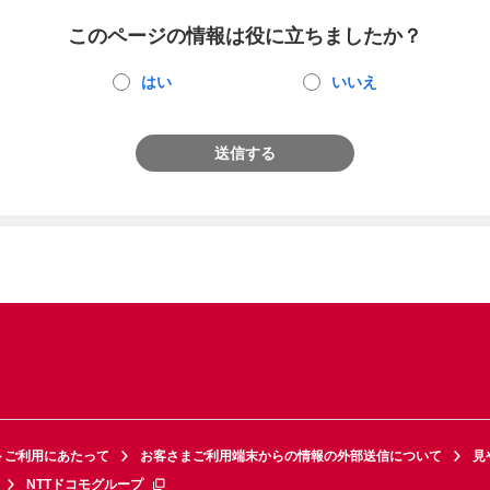
このページの情報は役に立ちましたか？
はい
いいえ
送信する
トご利用にあたって
お客さまご利用端末からの情報の外部送信について
見
NTTドコモグループ