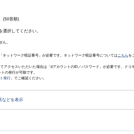
(50音順)
を選択してください。
せん。
「ネットワーク暗証番号」が必要です。ネットワーク暗証番号については
こちら
を
境にてアクセスいただいた場合は「dアカウントのID／パスワード」が必要です。ドコ
ントの発行が可能です。
ント発行
」でご確認ください。
店などを表示