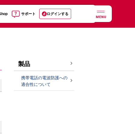
 Shop
サポート
ログインする
MENU
製品
携帯電話の電波防護への
適合性について