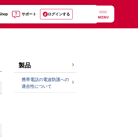
 Shop
サポート
ログインする
MENU
製品
携帯電話の電波防護への
適合性について