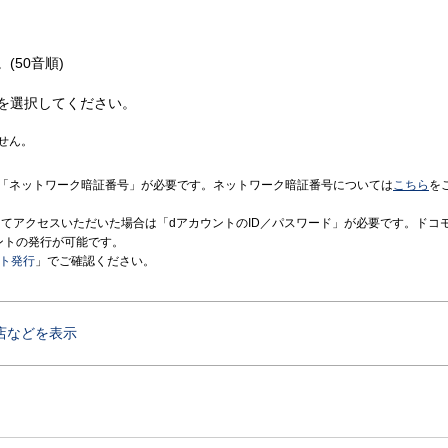
(50音順)
を選択してください。
せん。
「ネットワーク暗証番号」が必要です。ネットワーク暗証番号については
こちら
を
境にてアクセスいただいた場合は「dアカウントのID／パスワード」が必要です。ドコ
ントの発行が可能です。
ント発行
」でご確認ください。
店などを表示