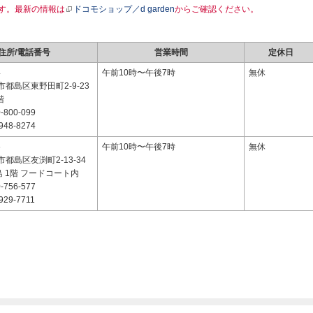
す。最新の情報は
ドコモショップ／d garden
からご確認ください。
住所/電話番号
営業時間
定休日
4
午前10時〜午後7時
無休
都島区東野田町2-9-23
階
-800-099
948-8274
6
午前10時〜午後7時
無休
都島区友渕町2-13-34
都島 1階 フードコート内
-756-577
929-7711