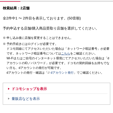
検索結果：2店舗
全2件中1 〜 2件目を表示しております。(50音順)
予約申込する店舗/購入商品受取り店舗を選択してください。
申し込み後に店舗を変更することはできません。
予約手続きにはログインが必要です。
ドコモ回線にてアクセスいただいた場合は「ネットワーク暗証番号」が必要
です。ネットワーク暗証番号については
こちら
をご確認ください。
Wi-Fiまたはご自宅のインターネット環境にてアクセスいただいた場合は「d
アカウントのID／パスワード」が必要です。ドコモの契約回線をお持ちでな
い方も、dアカウントの発行が可能です。
dアカウントの発行・確認は「
dアカウント発行
」でご確認ください。
ドコモショップを表示
量販店などを表示