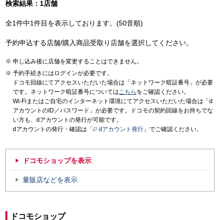
検索結果：1店舗
全1件中1件目を表示しております。(50音順)
予約申込する店舗/購入商品受取り店舗を選択してください。
申し込み後に店舗を変更することはできません。
予約手続きにはログインが必要です。
ドコモ回線にてアクセスいただいた場合は「ネットワーク暗証番号」が必要
です。ネットワーク暗証番号については
こちら
をご確認ください。
Wi-Fiまたはご自宅のインターネット環境にてアクセスいただいた場合は「d
アカウントのID／パスワード」が必要です。ドコモの契約回線をお持ちでな
い方も、dアカウントの発行が可能です。
dアカウントの発行・確認は「
dアカウント発行
」でご確認ください。
ドコモショップを表示
量販店などを表示
ドコモショップ