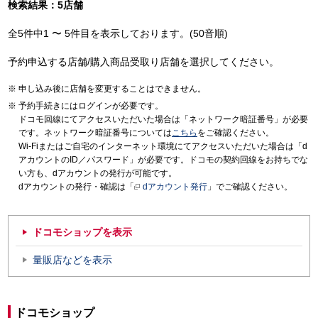
検索結果：5店舗
全5件中1 〜 5件目を表示しております。(50音順)
予約申込する店舗/購入商品受取り店舗を選択してください。
申し込み後に店舗を変更することはできません。
予約手続きにはログインが必要です。
ドコモ回線にてアクセスいただいた場合は「ネットワーク暗証番号」が必要
です。ネットワーク暗証番号については
こちら
をご確認ください。
Wi-Fiまたはご自宅のインターネット環境にてアクセスいただいた場合は「d
アカウントのID／パスワード」が必要です。ドコモの契約回線をお持ちでな
い方も、dアカウントの発行が可能です。
dアカウントの発行・確認は「
dアカウント発行
」でご確認ください。
ドコモショップを表示
量販店などを表示
ドコモショップ