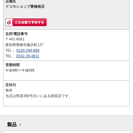
店舗名
ドコモショップ豊橋南店
住所/電話番号
〒441-8061
愛知県豊橋市藤沢町127
TEL：
0120-294-884
TEL：
0532-29-4811
営業時間
午前9時〜午後6時
定休日
無休
当店は県道388号沿いにある路面店です。
製品