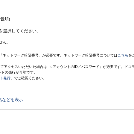
音順)
を選択してください。
せん。
「ネットワーク暗証番号」が必要です。ネットワーク暗証番号については
こちら
を
境にてアクセスいただいた場合は「dアカウントのID／パスワード」が必要です。ドコ
ントの発行が可能です。
ント発行
」でご確認ください。
店などを表示