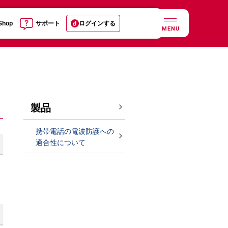
 Shop
サポート
ログインする
MENU
製品
携帯電話の電波防護への
適合性について