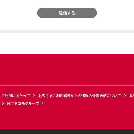
送信する
トご利用にあたって
お客さまご利用端末からの情報の外部送信について
見
NTTドコモグループ