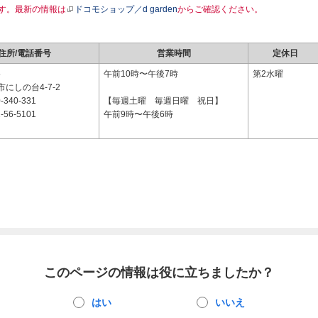
す。最新の情報は
ドコモショップ／d garden
からご確認ください。
住所/電話番号
営業時間
定休日
5
午前10時〜午後7時
第2水曜
にしの台4-7-2
-340-331
【毎週土曜 毎週日曜 祝日】
-56-5101
午前9時〜午後6時
このページの情報は役に立ちましたか？
はい
いいえ