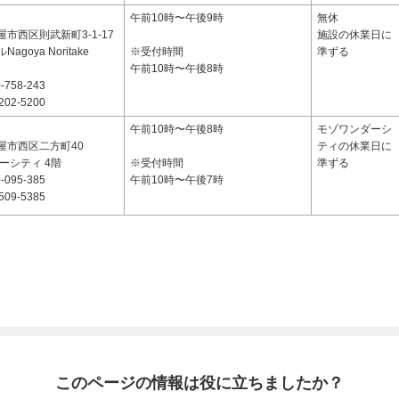
1
午前10時〜午後9時
無休
市西区則武新町3-1-17
施設の休業日に
goya Noritake
※受付時間
準ずる
午前10時〜午後8時
-758-243
202-5200
7
午前10時〜午後8時
モゾワンダーシ
屋市西区二方町40
ティの休業日に
ーシティ 4階
※受付時間
準ずる
-095-385
午前10時〜午後7時
509-5385
このページの情報は役に立ちましたか？