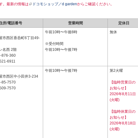
す。最新の情報は
ドコモショップ／d garden
からご確認ください。
住所/電話番号
営業時間
定休日
5
午前10時〜午後8時
無休
屋市西区香呑町6丁目49-
※受付時間
ン名西 2階
午前10時〜午後7時
-876-360
521-6911
2
午前10時〜午後7時
第2火曜
市西区中小田井3-234
-85-7570
【臨時営業日の
509-7570
お知らせ】
2026年8月11日
(火曜)
【臨時休業日の
お知らせ】
2026年8月18日
(火曜)