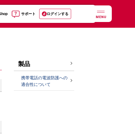
 Shop
サポート
ログインする
MENU
製品
携帯電話の電波防護への
適合性について