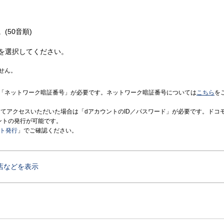
(50音順)
を選択してください。
せん。
「ネットワーク暗証番号」が必要です。ネットワーク暗証番号については
こちら
を
境にてアクセスいただいた場合は「dアカウントのID／パスワード」が必要です。ドコ
ントの発行が可能です。
ント発行
」でご確認ください。
店などを表示