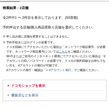
検索結果：2店舗
全2件中1 〜 2件目を表示しております。(50音順)
予約申込する店舗/購入商品受取り店舗を選択してください。
申し込み後に店舗を変更することはできません。
予約手続きにはログインが必要です。
ドコモ回線にてアクセスいただいた場合は「ネットワーク暗証番号」が必要
です。ネットワーク暗証番号については
こちら
をご確認ください。
Wi-Fiまたはご自宅のインターネット環境にてアクセスいただいた場合は「d
アカウントのID／パスワード」が必要です。ドコモの契約回線をお持ちでな
い方も、dアカウントの発行が可能です。
dアカウントの発行・確認は「
dアカウント発行
」でご確認ください。
ドコモショップを表示
量販店などを表示