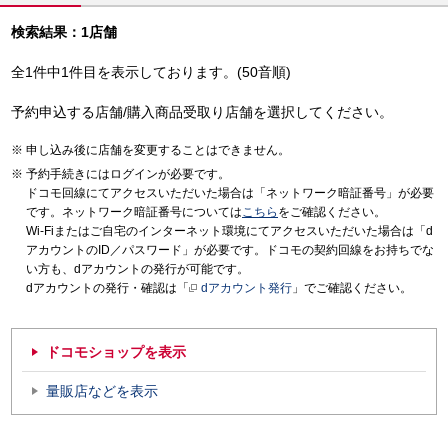
検索結果：1店舗
全1件中1件目を表示しております。(50音順)
予約申込する店舗/購入商品受取り店舗を選択してください。
申し込み後に店舗を変更することはできません。
予約手続きにはログインが必要です。
ドコモ回線にてアクセスいただいた場合は「ネットワーク暗証番号」が必要
です。ネットワーク暗証番号については
こちら
をご確認ください。
Wi-Fiまたはご自宅のインターネット環境にてアクセスいただいた場合は「d
アカウントのID／パスワード」が必要です。ドコモの契約回線をお持ちでな
い方も、dアカウントの発行が可能です。
dアカウントの発行・確認は「
dアカウント発行
」でご確認ください。
ドコモショップを表示
量販店などを表示