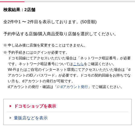
検索結果：2店舗
全2件中1 〜 2件目を表示しております。(50音順)
予約申込する店舗/購入商品受取り店舗を選択してください。
申し込み後に店舗を変更することはできません。
予約手続きにはログインが必要です。
ドコモ回線にてアクセスいただいた場合は「ネットワーク暗証番号」が必要
です。ネットワーク暗証番号については
こちら
をご確認ください。
Wi-Fiまたはご自宅のインターネット環境にてアクセスいただいた場合は「d
アカウントのID／パスワード」が必要です。ドコモの契約回線をお持ちでな
い方も、dアカウントの発行が可能です。
dアカウントの発行・確認は「
dアカウント発行
」でご確認ください。
ドコモショップを表示
量販店などを表示