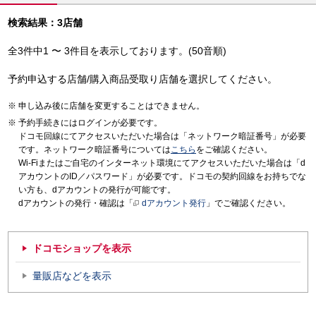
検索結果：3店舗
全3件中1 〜 3件目を表示しております。(50音順)
予約申込する店舗/購入商品受取り店舗を選択してください。
申し込み後に店舗を変更することはできません。
予約手続きにはログインが必要です。
ドコモ回線にてアクセスいただいた場合は「ネットワーク暗証番号」が必要
です。ネットワーク暗証番号については
こちら
をご確認ください。
Wi-Fiまたはご自宅のインターネット環境にてアクセスいただいた場合は「d
アカウントのID／パスワード」が必要です。ドコモの契約回線をお持ちでな
い方も、dアカウントの発行が可能です。
dアカウントの発行・確認は「
dアカウント発行
」でご確認ください。
ドコモショップを表示
量販店などを表示