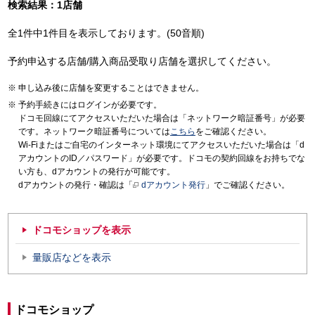
検索結果：1店舗
全1件中1件目を表示しております。(50音順)
予約申込する店舗/購入商品受取り店舗を選択してください。
申し込み後に店舗を変更することはできません。
予約手続きにはログインが必要です。
ドコモ回線にてアクセスいただいた場合は「ネットワーク暗証番号」が必要
です。ネットワーク暗証番号については
こちら
をご確認ください。
Wi-Fiまたはご自宅のインターネット環境にてアクセスいただいた場合は「d
アカウントのID／パスワード」が必要です。ドコモの契約回線をお持ちでな
い方も、dアカウントの発行が可能です。
dアカウントの発行・確認は「
dアカウント発行
」でご確認ください。
ドコモショップを表示
量販店などを表示
ドコモショップ